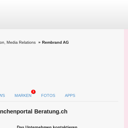
on, Media Relations
Rembrand AG
3
WS
MARKEN
FOTOS
APPS
nchen­portal Beratung.ch
Das Unternehmen kontaktieren