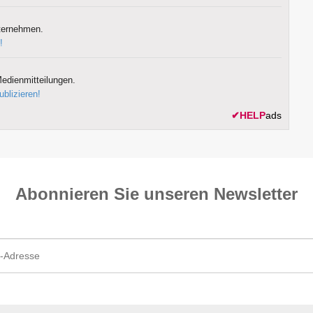
ternehmen.
!
edienmitteilungen.
ublizieren!
✔
HELP
ads
Abonnieren Sie unseren News­letter