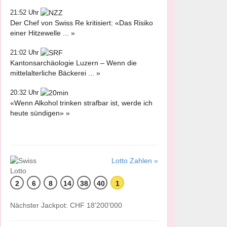
21:52 Uhr
Der Chef von Swiss Re kritisiert: «Das Risiko
einer Hitzewelle ... »
21:02 Uhr
Kantonsarchäologie Luzern – Wenn die
mittelalterliche Bäckerei ... »
20:32 Uhr
«Wenn Alkohol trinken strafbar ist, werde ich
heute sündigen» »
Lotto Zahlen »
2
6
8
14
38
40
1
Nächster Jackpot: CHF 18'200'000