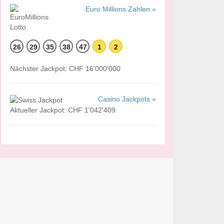
Euro Millions Zahlen »
26
29
35
38
47
1
2
Nächster Jackpot: CHF 16'000'000
Casino Jackpots »
Aktueller Jackpot: CHF 1'042'409