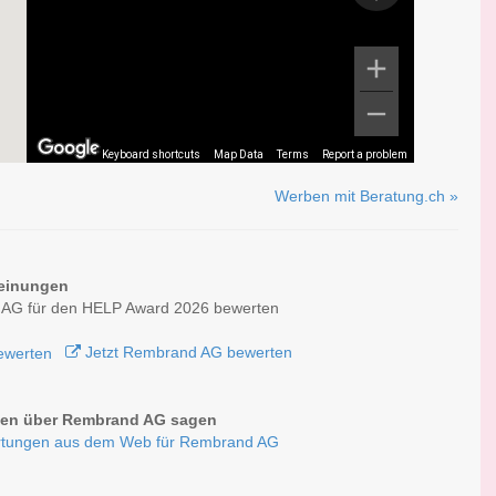
Keyboard shortcuts
Map Data
Terms
Report a problem
Werben mit Beratung.ch »
einungen
AG für den HELP Award 2026 bewerten
Jetzt Rembrand AG bewerten
en über Rembrand AG sagen
rtungen aus dem Web für Rembrand AG