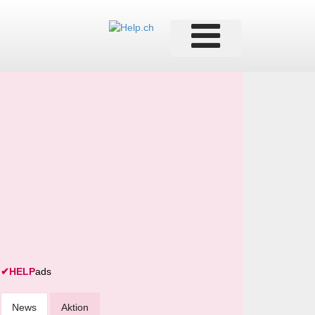
✔
HELP
ads
News
Aktion