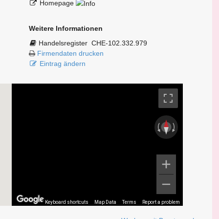
Homepage
Weitere Informationen
Handelsregister
CHE-102.332.979
Firmendaten drucken
Eintrag ändern
Keyboard shortcuts
Map Data
Terms
Report a problem