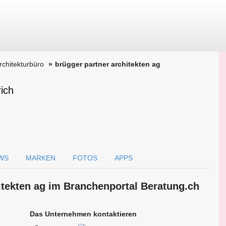
Architekturbüro
brügger partner architekten ag
rich
WS
MARKEN
FOTOS
APPS
hitekten ag im Branchen­portal Beratung.ch
Das Unternehmen kontaktieren