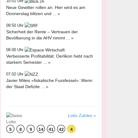
10:01 Uhr
Neue Gewitter rollen an: Hier wird es am
Donnerstag blitzen und ... »
09:50 Uhr
Sicherheit der Rente – Vertrauen der
Bevölkerung in die AHV nimmt ... »
08:00 Uhr
Verbesserte Profitabilität: Oerlikon hebt nach
starkem Semester ... »
07:02 Uhr
Javier Mileis «fiskalische Fussfessel»: Wenn
der Staat Defizite ... »
Lotto Zahlen »
5
8
9
14
41
42
4