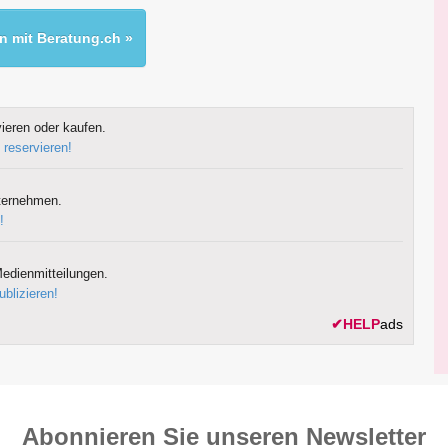
 mit Beratung.ch »
ieren oder kaufen.
 reservieren!
ternehmen.
!
edienmitteilungen.
ublizieren!
✔
HELP
ads
Abonnieren Sie unseren News­letter