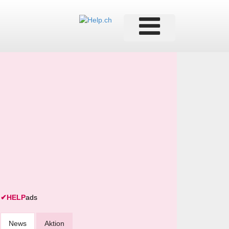
✔
HELP
ads
News
Aktion