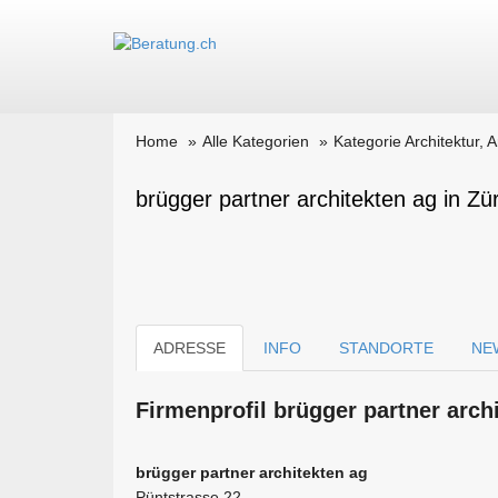
Home
Alle Kategorien
Kategorie Architektur, 
brügger partner architekten ag in Zü
ADRESSE
INFO
STANDORTE
NE
Firmen­profil brügger partner arc
brügger partner architekten ag
Püntstrasse 22