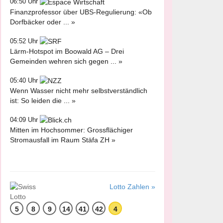
06:50 Uhr
Finanzprofessor über UBS-Regulierung: «Ob
Dorfbäcker oder ... »
05:52 Uhr
Lärm-Hotspot im Boowald AG – Drei
Gemeinden wehren sich gegen ... »
05:40 Uhr
Wenn Wasser nicht mehr selbstverständlich
ist: So leiden die ... »
04:09 Uhr
Mitten im Hochsommer: Grossflächiger
Stromausfall im Raum Stäfa ZH »
Lotto Zahlen »
5
8
9
14
41
42
4