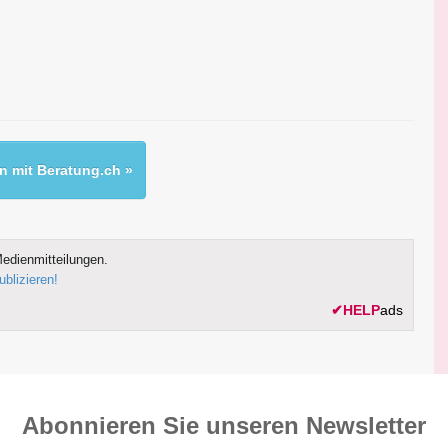
 mit Beratung.ch »
edienmitteilungen.
ublizieren!
✔
HELP
ads
Abonnieren Sie unseren News­letter