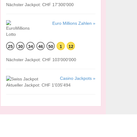
Nächster Jackpot: CHF 17'300'000
Euro Millions Zahlen »
25
30
34
46
50
1
12
Nächster Jackpot: CHF 103'000'000
Casino Jackpots »
Aktueller Jackpot: CHF 1'035'494