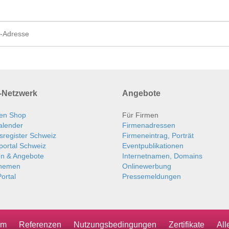
Netzwerk
Angebote
en Shop
Für Firmen
alender
Firmenadressen
sregister Schweiz
Firmeneintrag, Porträt
portal Schweiz
Eventpublikationen
en & Angebote
Internetnamen, Domains
themen
Onlinewerbung
ortal
Pressemeldungen
um
Referenzen
Nutzungsbedingungen
Zertifikate
Al