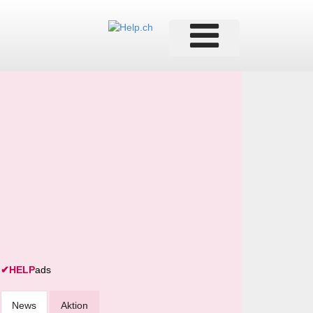
✔
HELP
ads
News
Aktion