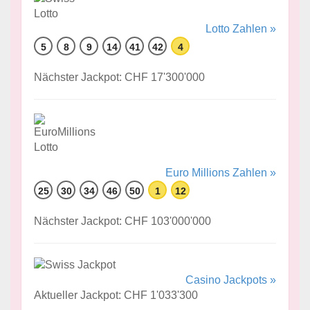
Lotto Zahlen »
5
8
9
14
41
42
4
Nächster Jackpot: CHF 17'300'000
Euro Millions Zahlen »
25
30
34
46
50
1
12
Nächster Jackpot: CHF 103'000'000
Casino Jackpots »
Aktueller Jackpot: CHF 1'033'300