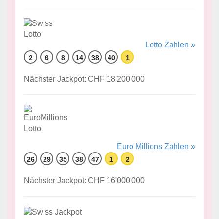
Lotto Zahlen »
2
6
8
14
38
40
1
Nächster Jackpot: CHF 18'200'000
Euro Millions Zahlen »
26
29
35
38
47
1
2
Nächster Jackpot: CHF 16'000'000