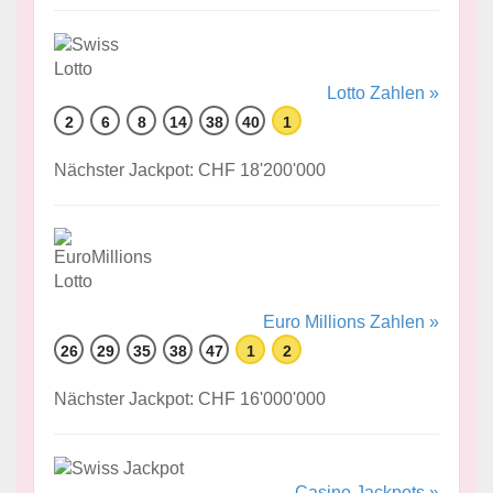
Lotto Zahlen »
2
6
8
14
38
40
1
Nächster Jackpot: CHF 18'200'000
Euro Millions Zahlen »
26
29
35
38
47
1
2
Nächster Jackpot: CHF 16'000'000
Casino Jackpots »