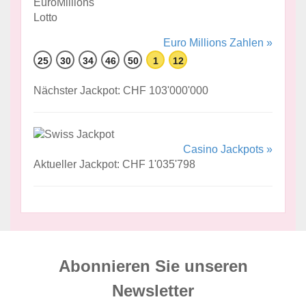
Euro Millions Zahlen »
25
30
34
46
50
1
12
Nächster Jackpot: CHF 103'000'000
Casino Jackpots »
Aktueller Jackpot: CHF 1'035'798
Abonnieren Sie unseren
News­letter