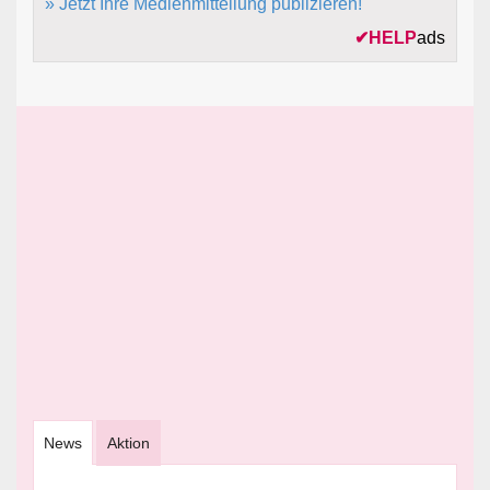
» Jetzt Ihre Medienmitteilung publizieren!
✔
HELP
ads
News
Aktion