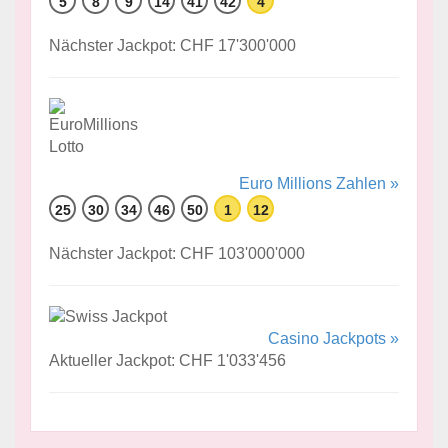
5
8
9
14
41
42
4
Nächster Jackpot: CHF 17'300'000
Euro Millions Zahlen »
25
30
34
46
50
1
12
Nächster Jackpot: CHF 103'000'000
Casino Jackpots »
Aktueller Jackpot: CHF 1'033'456