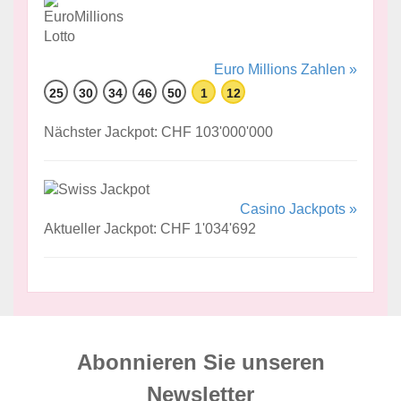
Euro Millions Zahlen »
25
30
34
46
50
1
12
Nächster Jackpot: CHF 103'000'000
Casino Jackpots »
Aktueller Jackpot: CHF 1'034'692
Abonnieren Sie unseren
News­letter