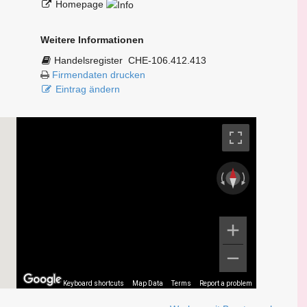
Homepage
Weitere Informationen
Handelsregister
CHE-106.412.413
Firmendaten drucken
Eintrag ändern
Keyboard shortcuts
Map Data
Terms
Report a problem