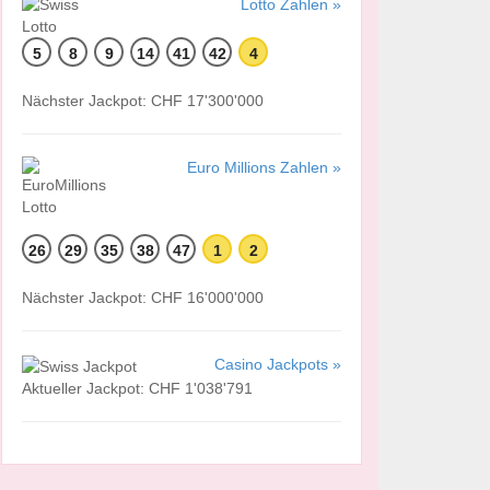
Lotto Zahlen »
5
8
9
14
41
42
4
Nächster Jackpot: CHF 17'300'000
Euro Millions Zahlen »
26
29
35
38
47
1
2
Nächster Jackpot: CHF 16'000'000
Casino Jackpots »
Aktueller Jackpot: CHF 1'038'791