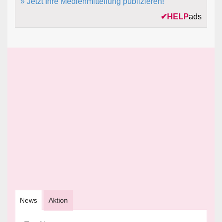
» Jetzt Ihre Medienmitteilung publizieren!
✔
HELP
ads
News
Aktion