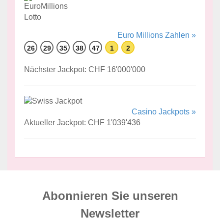
Euro Millions Zahlen »
26
29
35
38
47
1
2
Nächster Jackpot: CHF 16'000'000
Casino Jackpots »
Aktueller Jackpot: CHF 1'039'436
Abonnieren Sie unseren
News­letter