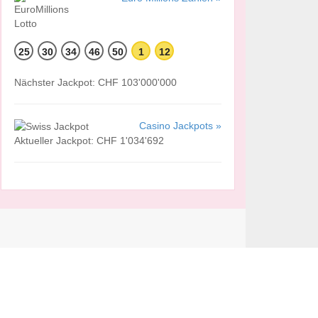
25
30
34
46
50
1
12
Nächster Jackpot: CHF 103'000'000
Casino Jackpots »
Aktueller Jackpot: CHF 1'034'692