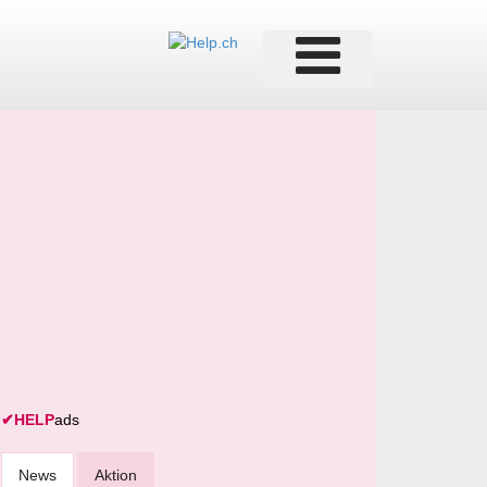
✔
HELP
ads
News
Aktion