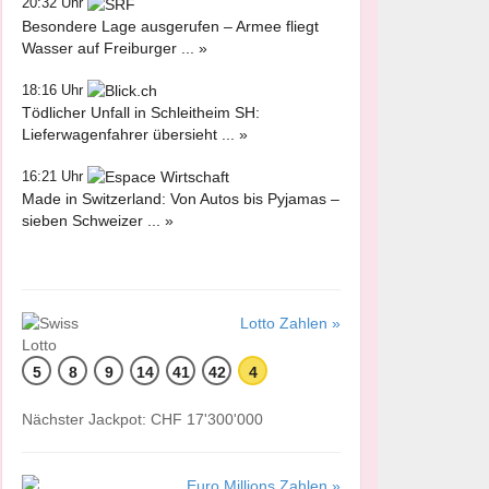
20:32 Uhr
Besondere Lage ausgerufen – Armee fliegt
Wasser auf Freiburger ... »
18:16 Uhr
Tödlicher Unfall in Schleitheim SH:
Lieferwagenfahrer übersieht ... »
16:21 Uhr
Made in Switzerland: Von Autos bis Pyjamas –
sieben Schweizer ... »
Lotto Zahlen »
5
8
9
14
41
42
4
Nächster Jackpot: CHF 17'300'000
Euro Millions Zahlen »