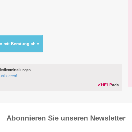
 mit Beratung.ch »
edienmitteilungen.
ublizieren!
✔
HELP
ads
Abonnieren Sie unseren News­letter