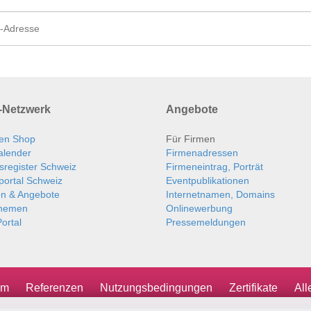
Netzwerk
Angebote
en Shop
Für Firmen
alender
Firmenadressen
sregister Schweiz
Firmeneintrag, Porträt
portal Schweiz
Eventpublikationen
en & Angebote
Internetnamen, Domains
themen
Onlinewerbung
ortal
Pressemeldungen
um
Referenzen
Nutzungsbedingungen
Zertifikate
Al