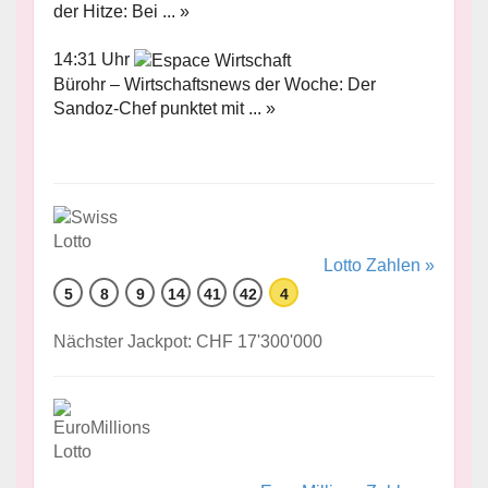
der Hitze: Bei ... »
14:31 Uhr
Bürohr – Wirtschaftsnews der Woche: Der
Sandoz-Chef punktet mit ... »
Lotto Zahlen »
5
8
9
14
41
42
4
Nächster Jackpot: CHF 17'300'000