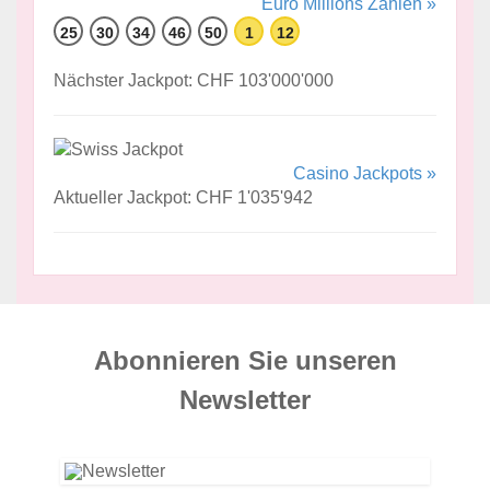
Euro Millions Zahlen »
25
30
34
46
50
1
12
Nächster Jackpot: CHF 103'000'000
Casino Jackpots »
Aktueller Jackpot: CHF 1'035'942
Abonnieren Sie unseren
News­letter