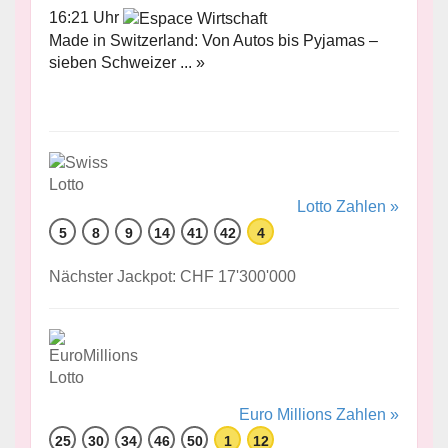
16:21 Uhr
Made in Switzerland: Von Autos bis Pyjamas –
sieben Schweizer ... »
Lotto Zahlen »
5
8
9
14
41
42
4
Nächster Jackpot: CHF 17'300'000
Euro Millions Zahlen »
25
30
34
46
50
1
12