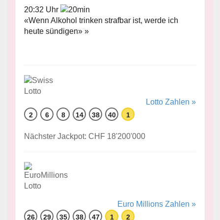
20:32 Uhr
«Wenn Alkohol trinken strafbar ist, werde ich
heute sündigen» »
Lotto Zahlen »
2
6
8
14
38
40
1
Nächster Jackpot: CHF 18'200'000
Euro Millions Zahlen »
26
29
35
38
47
1
2