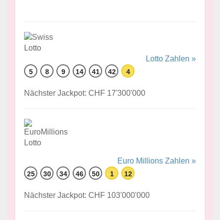
Lotto Zahlen »
5
8
9
14
41
42
4
Nächster Jackpot: CHF 17'300'000
Euro Millions Zahlen »
25
30
34
46
50
1
12
Nächster Jackpot: CHF 103'000'000