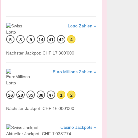
Lotto Zahlen »
5
8
9
14
41
42
4
Nächster Jackpot: CHF 17'300'000
Euro Millions Zahlen »
26
29
35
38
47
1
2
Nächster Jackpot: CHF 16'000'000
Casino Jackpots »
Aktueller Jackpot: CHF 1'038'774