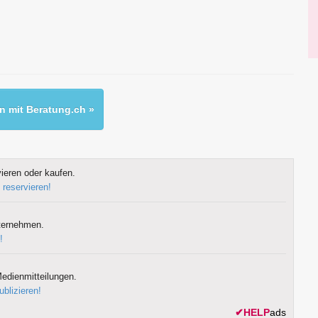
 mit Beratung.ch »
ieren oder kaufen.
 reservieren!
ternehmen.
!
edienmitteilungen.
ublizieren!
✔
HELP
ads