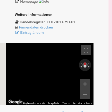
Homepage
Weitere Informationen
Handelsregister
CHE-101.679.601
Firmendaten drucken
Eintrag ändern
Keyboard shortcuts
Map Data
Terms
Report a problem