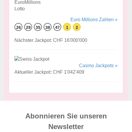
Euro Millions Zahlen »
26
29
35
38
47
1
2
Nächster Jackpot: CHF 16'000'000
Casino Jackpots »
Aktueller Jackpot: CHF 1'042'409
Abonnieren Sie unseren
News­letter