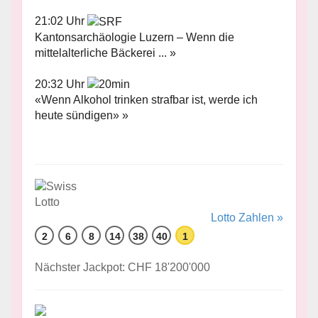
21:02 Uhr
Kantonsarchäologie Luzern – Wenn die
mittelalterliche Bäckerei ... »
20:32 Uhr
«Wenn Alkohol trinken strafbar ist, werde ich
heute sündigen» »
Lotto Zahlen »
2
6
8
14
38
40
1
Nächster Jackpot: CHF 18'200'000