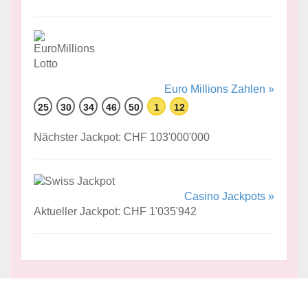
Euro Millions Zahlen »
25
30
34
46
50
1
12
Nächster Jackpot: CHF 103'000'000
Casino Jackpots »
Aktueller Jackpot: CHF 1'035'942