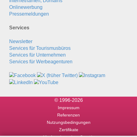
Internetnamen, Domains
Onlinewerbung
Pressemeldungen
Services
Newsletter
Services für Tourismusbüros
Services für Unternehmen
Services für Werbeagenturen
© 1996-2026
Impressum
Referenzen
Nutzungsbedingungen
Zertifikate
Alle Angaben ohne Gewähr