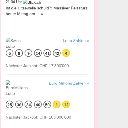
21:04 Uhr
Ist die Hitzewelle schuld?: Massiver Felssturz
heute Mittag am ... »
Lotto Zahlen »
5
8
9
14
41
42
4
Nächster Jackpot: CHF 17'300'000
Euro Millions Zahlen »
25
30
34
46
50
1
12
Nächster Jackpot: CHF 103'000'000