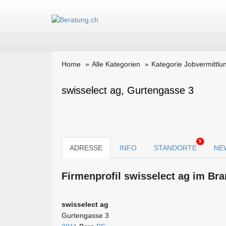
Home
Alle Kategorien
Kategorie Jobvermittlun
swisselect ag, Gurtengasse 3
5
ADRESSE
INFO
STANDORTE
NE
Firmen­profil swisselect ag im Br
swisselect ag
Gurtengasse 3