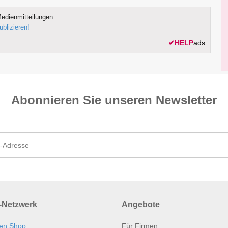
edienmitteilungen.
ublizieren!
✔
HELP
ads
Abonnieren Sie unseren News­letter
Netzwerk
Angebote
en Shop
Für Firmen