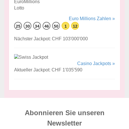
Euro Millions Zahlen »
25
30
34
46
50
1
12
Nächster Jackpot: CHF 103'000'000
Casino Jackpots »
Aktueller Jackpot: CHF 1'035'590
Abonnieren Sie unseren
News­letter