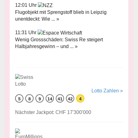
12:01 Uhr
Flugobjekt mit Sprengstoff blieb in Leipzig
unentdeckt: Wie ... »
11:31 Uhr
Wenig Grossschäden: Swiss Re steigert
Halbjahresgewinn – und ... »
Lotto Zahlen »
5
8
9
14
41
42
4
Nächster Jackpot: CHF 17'300'000