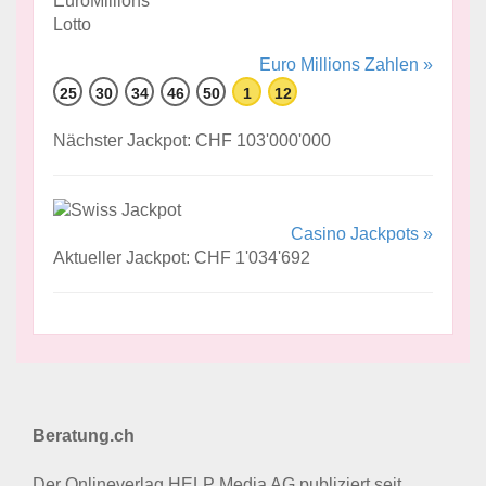
Euro Millions Zahlen »
25
30
34
46
50
1
12
Nächster Jackpot: CHF 103'000'000
Casino Jackpots »
Aktueller Jackpot: CHF 1'034'692
Beratung.ch
Der Onlineverlag HELP Media AG publiziert seit