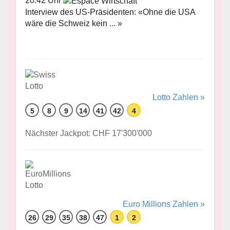
20:42 Uhr
Interview des US-Präsidenten: «Ohne die USA
wäre die Schweiz kein ... »
Lotto Zahlen »
5
8
9
14
41
42
4
Nächster Jackpot: CHF 17'300'000
Euro Millions Zahlen »
26
29
35
38
47
1
2