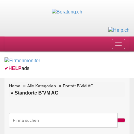
Toggle
navigat
✔
HELP
ads
Home
Alle Kategorien
Porträt B'VM AG
Standorte B'VM AG