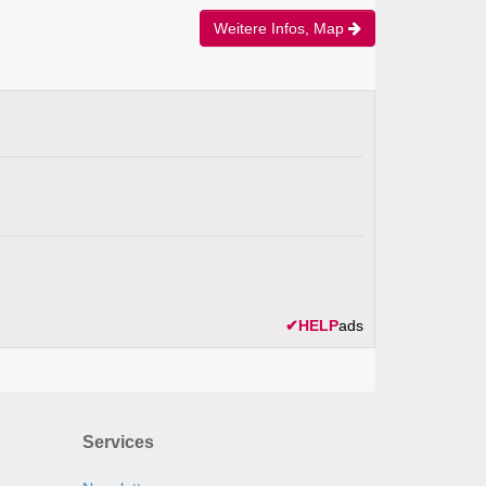
Weitere Infos, Map
✔
HELP
ads
Services