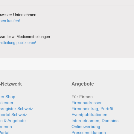
hweizer Unternehmen.
sen kaufen!
sse- bzw. Medienmitteilungen.
itteilung publizieren!
Netzwerk
Angebote
en Shop
Für Firmen
alender
Firmenadressen
sregister Schweiz
Firmeneintrag, Porträt
portal Schweiz
Eventpublikationen
en & Angebote
Internetnamen, Domains
themen
Onlinewerbung
ortal
Pressemeldungen