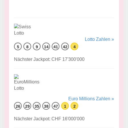
Lotto Zahlen »
5
8
9
14
41
42
4
Nächster Jackpot: CHF 17'300'000
Euro Millions Zahlen »
26
29
35
38
47
1
2
Nächster Jackpot: CHF 16'000'000