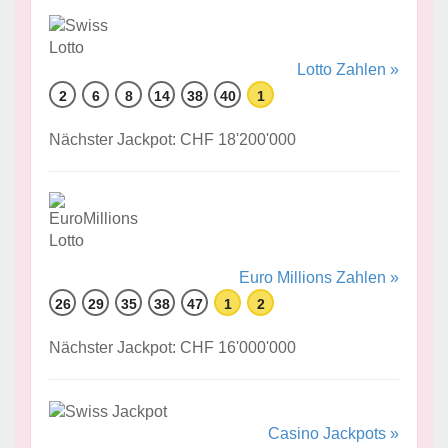
Lotto Zahlen »
2
6
8
14
38
40
1
Nächster Jackpot: CHF 18'200'000
Euro Millions Zahlen »
26
29
35
38
47
1
2
Nächster Jackpot: CHF 16'000'000
Casino Jackpots »