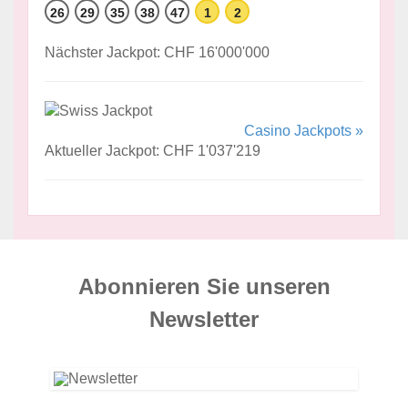
26
29
35
38
47
1
2
Nächster Jackpot: CHF 16'000'000
Casino Jackpots »
Aktueller Jackpot: CHF 1'037'219
Abonnieren Sie unseren
News­letter