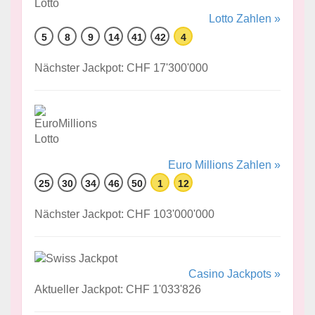
Lotto Zahlen »
5
8
9
14
41
42
4
Nächster Jackpot: CHF 17'300'000
Euro Millions Zahlen »
25
30
34
46
50
1
12
Nächster Jackpot: CHF 103'000'000
Casino Jackpots »
Aktueller Jackpot: CHF 1'033'826