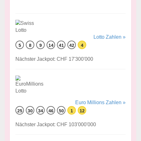
Lotto Zahlen »
5
8
9
14
41
42
4
Nächster Jackpot: CHF 17'300'000
Euro Millions Zahlen »
25
30
34
46
50
1
12
Nächster Jackpot: CHF 103'000'000