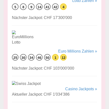
Lotto Zahlen »
5
8
9
14
41
42
4
Nächster Jackpot: CHF 17'300'000
Euro Millions Zahlen »
25
30
34
46
50
1
12
Nächster Jackpot: CHF 103'000'000
Casino Jackpots »
Aktueller Jackpot: CHF 1'034'386