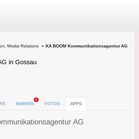
on, Media Relations
KA BOOM Kommunikationsagentur AG
AG in Gossau
3
WS
MARKEN
FOTOS
APPS
mmunikationsagentur AG