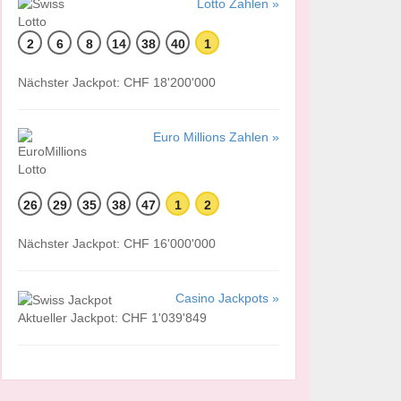
Lotto Zahlen »
2
6
8
14
38
40
1
Nächster Jackpot: CHF 18'200'000
Euro Millions Zahlen »
26
29
35
38
47
1
2
Nächster Jackpot: CHF 16'000'000
Casino Jackpots »
Aktueller Jackpot: CHF 1'039'849