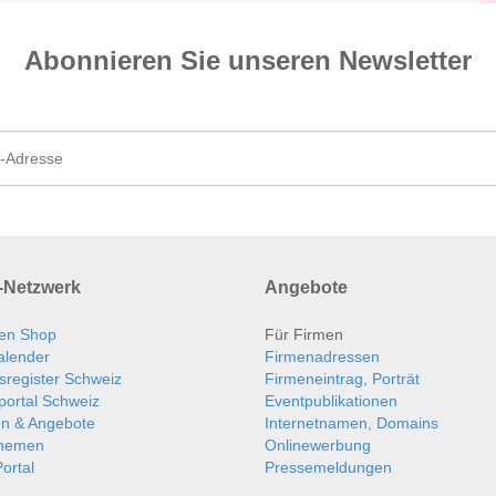
Abonnieren Sie unseren News­letter
Netzwerk
Angebote
en Shop
Für Firmen
alender
Firmenadressen
sregister Schweiz
Firmeneintrag, Porträt
portal Schweiz
Eventpublikationen
en & Angebote
Internetnamen, Domains
themen
Onlinewerbung
ortal
Pressemeldungen