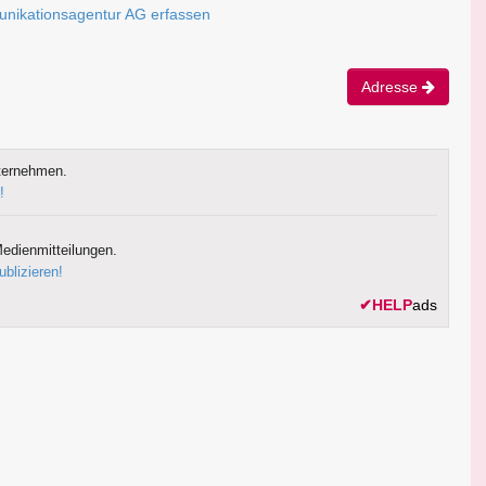
nikationsagentur AG erfassen
Adresse
ternehmen.
!
edienmitteilungen.
ublizieren!
✔
HELP
ads