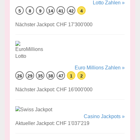
Lotto Zahlen »
5
8
9
14
41
42
4
Nächster Jackpot: CHF 17'300'000
Euro Millions Zahlen »
26
29
35
38
47
1
2
Nächster Jackpot: CHF 16'000'000
Casino Jackpots »
Aktueller Jackpot: CHF 1'037'219