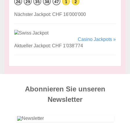
26
29
35
38
47
1
2
Nächster Jackpot: CHF 16'000'000
Casino Jackpots »
Aktueller Jackpot: CHF 1'038'774
Abonnieren Sie unseren
News­letter