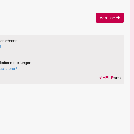
Adresse
ternehmen.
!
edienmitteilungen.
ublizieren!
✔
HELP
ads