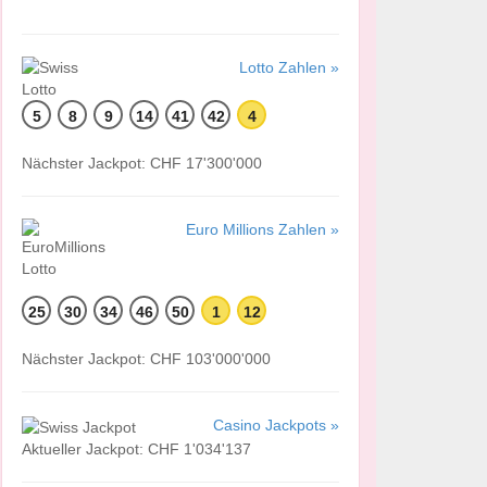
Lotto Zahlen »
5
8
9
14
41
42
4
Nächster Jackpot: CHF 17'300'000
Euro Millions Zahlen »
25
30
34
46
50
1
12
Nächster Jackpot: CHF 103'000'000
Casino Jackpots »
Aktueller Jackpot: CHF 1'034'137