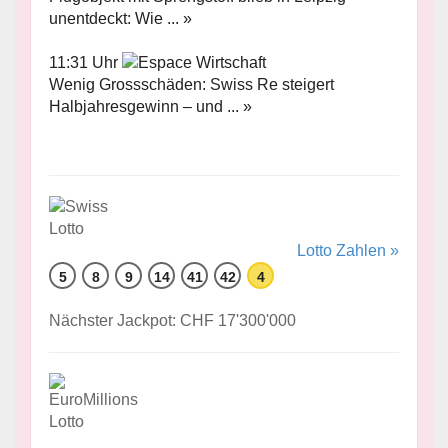
unentdeckt: Wie ... »
11:31 Uhr
Wenig Grossschäden: Swiss Re steigert
Halbjahresgewinn – und ... »
Lotto Zahlen »
5
8
9
14
41
42
4
Nächster Jackpot: CHF 17'300'000