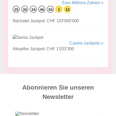
Euro Millions Zahlen »
25
30
34
46
50
1
12
Nächster Jackpot: CHF 103'000'000
Casino Jackpots »
Aktueller Jackpot: CHF 1'033'300
Abonnieren Sie unseren
News­letter