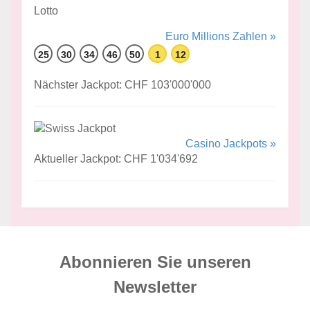
Euro Millions Zahlen »
25
30
34
46
50
1
12
Nächster Jackpot: CHF 103'000'000
Casino Jackpots »
Aktueller Jackpot: CHF 1'034'692
Abonnieren Sie unseren
News­letter