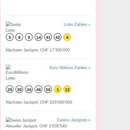
Lotto Zahlen »
5
8
9
14
41
42
4
Nächster Jackpot: CHF 17'300'000
Euro Millions Zahlen »
25
30
34
46
50
1
12
Nächster Jackpot: CHF 103'000'000
Casino Jackpots »
Aktueller Jackpot: CHF 1'035'540