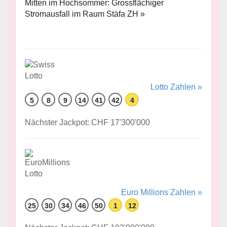
Mitten im Hochsommer: Grossflächiger
Stromausfall im Raum Stäfa ZH »
Lotto Zahlen »
5
8
9
14
41
42
4
Nächster Jackpot: CHF 17'300'000
Euro Millions Zahlen »
25
30
34
46
50
1
12