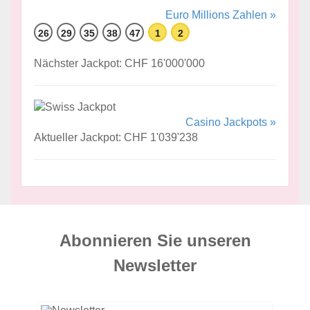
Euro Millions Zahlen »
26
29
35
38
47
1
2
Nächster Jackpot: CHF 16'000'000
Casino Jackpots »
Aktueller Jackpot: CHF 1'039'238
Abonnieren Sie unseren
News­letter