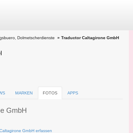
gsbuero, Dolmetscherdienste
Traductor Caltagirone GmbH
l
WS
MARKEN
FOTOS
APPS
one GmbH
r Caltagirone GmbH erfassen