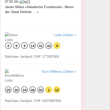
07:02 Uhr
Javier Mileis «fiskalische Fussfessel»: Wenn
der Staat Defizite ... »
Lotto Zahlen »
5
8
9
14
41
42
4
Nächster Jackpot: CHF 17'300'000
Euro Millions Zahlen »
25
30
34
46
50
1
12
Nächster Jackpot: CHF 103'000'000