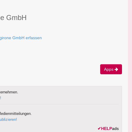
one GmbH
tagirone GmbH erfassen
Apps
ternehmen.
!
edienmitteilungen.
ublizieren!
✔
HELP
ads