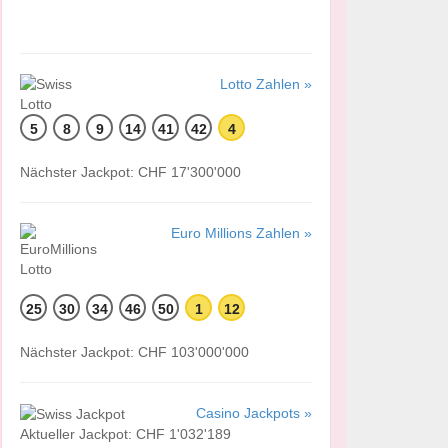
Lotto Zahlen »
5
8
9
14
41
42
4
Nächster Jackpot: CHF 17'300'000
Euro Millions Zahlen »
25
30
34
46
50
1
12
Nächster Jackpot: CHF 103'000'000
Casino Jackpots »
Aktueller Jackpot: CHF 1'032'189