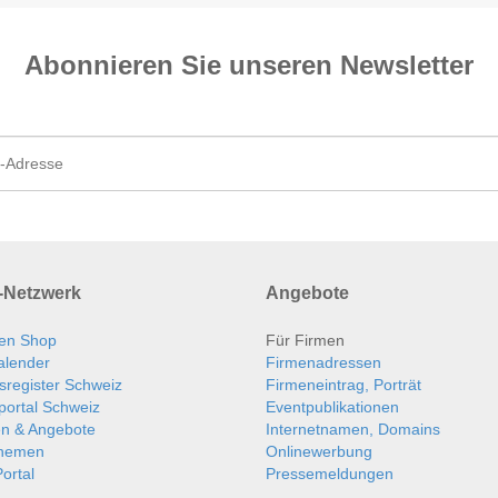
Abonnieren Sie unseren News­letter
Netzwerk
Angebote
en Shop
Für Firmen
alender
Firmenadressen
sregister Schweiz
Firmeneintrag, Porträt
portal Schweiz
Eventpublikationen
en & Angebote
Internetnamen, Domains
themen
Onlinewerbung
ortal
Pressemeldungen