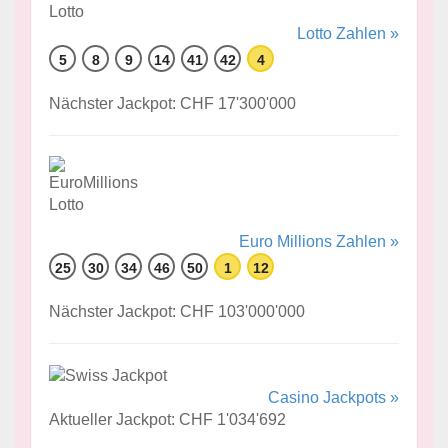
Lotto Zahlen »
5
8
9
14
41
42
4
Nächster Jackpot: CHF 17'300'000
Euro Millions Zahlen »
25
30
34
46
50
1
12
Nächster Jackpot: CHF 103'000'000
Casino Jackpots »
Aktueller Jackpot: CHF 1'034'692