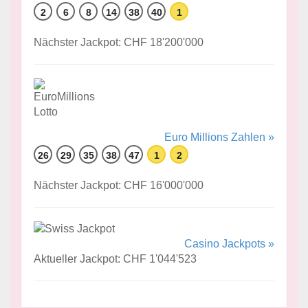
2
6
8
14
38
40
1
Nächster Jackpot: CHF 18'200'000
Euro Millions Zahlen »
26
29
35
38
47
1
2
Nächster Jackpot: CHF 16'000'000
Casino Jackpots »
Aktueller Jackpot: CHF 1'044'523