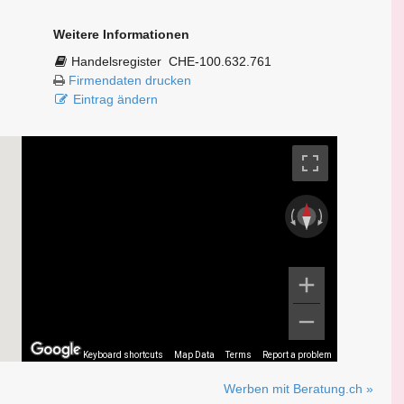
Weitere Informationen
Handelsregister
CHE-100.632.761
Firmendaten drucken
Eintrag ändern
Keyboard shortcuts
Map Data
Terms
Report a problem
Werben mit Beratung.ch »