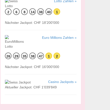
Lotto Zahlen »
2
6
8
14
38
40
1
Nächster Jackpot: CHF 18'200'000
Euro Millions Zahlen »
26
29
35
38
47
1
2
Nächster Jackpot: CHF 16'000'000
Casino Jackpots »
Aktueller Jackpot: CHF 1'039'849