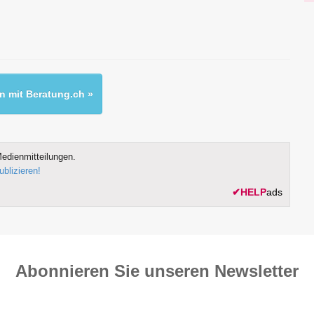
 mit Beratung.ch »
edienmitteilungen.
ublizieren!
✔
HELP
ads
Abonnieren Sie unseren News­letter