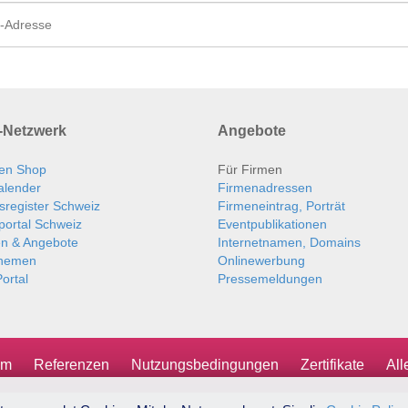
Netzwerk
Angebote
en Shop
Für Firmen
alender
Firmenadressen
sregister Schweiz
Firmeneintrag, Porträt
portal Schweiz
Eventpublikationen
en & Angebote
Internetnamen, Domains
themen
Onlinewerbung
ortal
Pressemeldungen
um
Referenzen
Nutzungsbedingungen
Zertifikate
Al